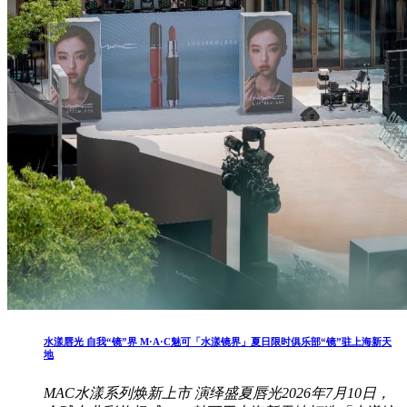
水漾唇光 自我“镜”界 M·A·C魅可「水漾镜界」夏日限时俱乐部“镜”驻上海新天
地
MAC水漾系列焕新上市 演绎盛夏唇光2026年7月10日，