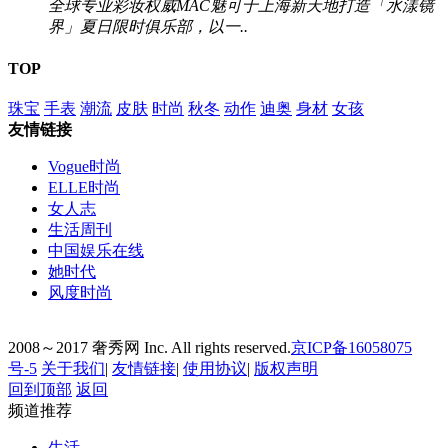
全球专业彩妆权威MAC魅可于上海新天地打造「水漾镜
界」夏日限时俱乐部，以一..
TOP
珠宝
手表
潮流
皮肤
时尚
秋冬
动作
迪奥
身材
女孩
友情链接
Vogue时尚
ELLE时尚
女人志
生活周刊
中国娱乐在线
她时代
风度时尚
2008～2017 奢秀网 Inc. All rights reserved.
京ICP备16058075
号-5
关于我们
|
友情链接
|
使用协议
|
版权声明
回到顶部
返回
频道推荐
生活