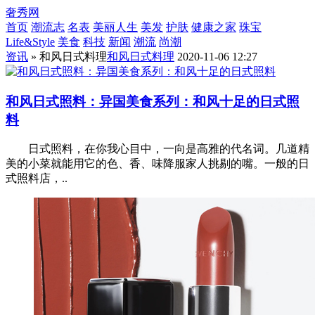
奢秀网
首页
潮流志
名表
美丽人生
美发
护肤
健康之家
珠宝
Life&Style
美食
科技
新闻
潮流
尚潮
资讯
» 和风日式料理
和风日式料理
2020-11-06 12:27
和风日式照料：异国美食系列：和风十足的日式照
料
日式照料，在你我心目中，一向是高雅的代名词。几道精
美的小菜就能用它的色、香、味降服家人挑剔的嘴。一般的日
式照料店，..