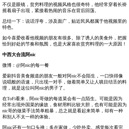
不仅是眼镜，贫穷料理的视频风格也很奇特，他经常穿着长褂
摇着扇子出现，紧接着热闹的音乐在背后回荡。
总结一下：说话浮夸，涉及面广，贴近民风都属于他视频里的
特色。
如今喜爱收看他视频的朋友有很多。除了诱人的美食外，把握
恰到好处的节奏和氛围，也是大家喜欢贫穷料理的一大原因！
中西大合流阿nic
微博：@阿nic的每一餐
爱刷抖音美食频道的朋友一般对阿nic不会陌生，一口快得像
说唱般的语速，只出现一对手，做着简单又让人嗔目结舌的料
理，就是这位叫阿nic的男子了。
在ToFi看来，阿nic哥做的每道菜会有一点陌生。可能是因为
经常出现外国菜的缘故，食材用料比较大胆，也有可能是因为
nic哥的做菜手法简单粗暴，总之就是看起来简单，却有一种
和别人不太一样的体验。
阿nic还有一句口头禅：多在家做，少吃外卖。感觉每次看完