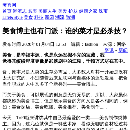
奢秀网
首页
潮流志
名表
美丽人生
美发
护肤
健康之家
珠宝
Life&Style
美食
科技
新闻
潮流
尚潮
美食博主也有门派：谁的菜才是必杀技？
发布时间
2020年01月04日 12:53 编辑：fashion 来源：网络
资讯
»
新闻
美食，是幸福本源，也是永远发掘不完的宝藏，我
觉得其缤纷程度更像是武侠剧中的江湖，千招万式尽在其中。
食，原本只是人类的生存必需品，大多数人对其一开始是没有
太大讲究的。不过随着后来互联网与自媒体的蓬勃发展，把食
当作职业的人中又多了个新类别——美食博主。
而关于美食，可以展现的创意是无穷无尽的。所以，大家虽然
都统称为美食博主，但是展示美食的方向又是各不相同的，例
如：美食探店、美食吃播、美食推荐、美食制作......
今天，ToFi就来讲讲其中自己最偏爱的一类——美食制作类博
主。因为，这几位就像是一群艺术家，看似无聊的食材经过其
手中就会熠熠生辉；最有趣的就是他们做菜的风格手法，因为