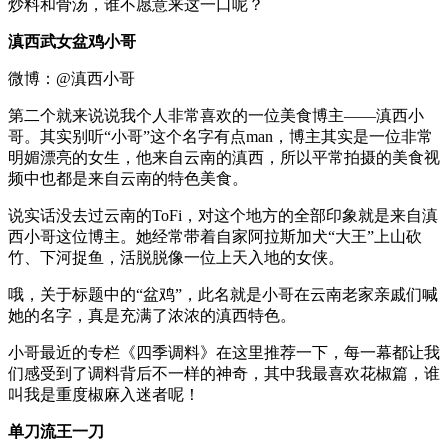
炒料和骨汤，谁不愿意来这一口呢？
滇西武女盆鸡小哥
微博：@滇西小哥
第二个就来说说我个人非常喜欢的一位美食博主——滇西小
哥。其实别听“小哥”这个名字有点man，博主其实是一位非常
明媚漂亮的女生，他来自云南的滇西，所以平常拍摄的美食视
频中也都是来自云南的特色美食。
说实话没去过云南的ToFi，对这个地方的全部印象就是来自滇
西小哥这位博主。她经常带着自家阿拉斯加犬“大王”上山砍
竹、下河捉鱼，活脱脱像一位上天入地的女侠。
哦，关于标题中的“盆鸡”，此名就是小哥在云南老家亲戚们喊
她的名字，真是充满了浓浓的滇西特色。
小哥最近的专栏《四季调料》在这里推荐一下，每一幕都让我
们感受到了调料背后不一样的神奇，其中我最喜欢花椒篇，谁
叫我是重度椒麻入迷者呢！
单刀流王一刀