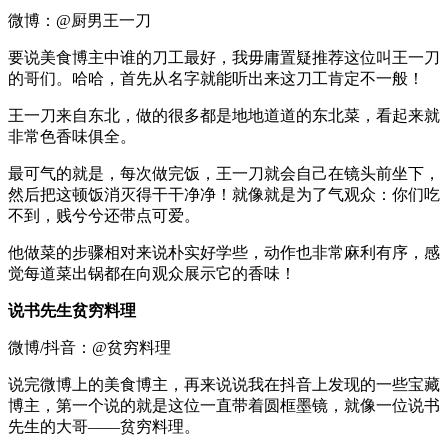
微博：@厨男王一刀
要说美食博主中谁的刀工最好，我毋庸置疑推荐这位叫王一刀
的哥们。哈哈，首先从名字就能听出来这刀工肯定不一般！
王一刀来自东北，做的很多都是地地道道的东北菜，看起来就
非常色香味俱全。
最可气的就是，每次做完饭，王一刀就会自己在镜头前坐下，
然后把这顿饭消灭得干干净净！就像就是为了气观众：你们吃
不到，贱兮兮还带点可爱。
他做菜的步骤相对来说朴实好学些，动作也非常麻利有序，感
觉每道菜出锅都在向观众展示它的香味！
说书先生贫穷料理
微博/抖音：@贫穷料理
说完微博上的美食博主，再来说说我在抖音上发现的一些宝藏
博主，第一个说的就是这位一直带着圆框墨镜，就像一位说书
先生的大哥——贫穷料理。