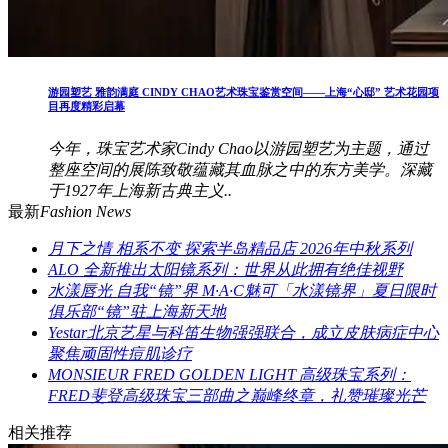
游园塑艺 雅韵满庭 CINDY CHAO艺术珠宝鉴赏空间——上海“心邸” 艺术花园项
目再度精彩启幕
今年，珠宝艺术家Cindy Chao以游园塑艺为主题，通过
整座空间的展陈致敬蕴藏其血脉之中的东方美学。深藏
于1927年上海新古典主义..
最新
Fashion News
月下之情 相系不变 探索半岛精品店 2026年中秋系列
ALO 全新推出太阳镜系列：世界从此拥有绝佳视野
水漾唇光 自我“镜”界 M·A·C魅可「水漾镜界」夏日限时
俱乐部“镜”驻上海新天地
Yestar北京艺星与科笛生物强强联合，成立皮肤病症中心
聚焦顽固性痘肌诊疗
MONSIEUR FRED GOLDEN LIGHT 高级珠宝系列：
FRED斐登高级珠宝三部曲之巅峰终章，礼赞璀璨光芒
相关推荐