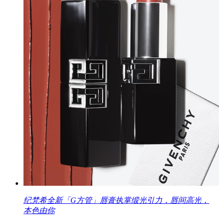
纪梵希全新「G方管」唇膏执掌缎光引力，唇间高光，
本色由你