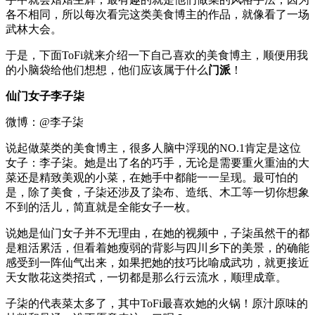
各不相同，所以每次看完这类美食博主的作品，就像看了一场
武林大会。
于是，下面ToFi就来介绍一下自己喜欢的美食博主，顺便用我
的小脑袋给他们想想，他们应该属于什么
门
派
！
仙门女子李子柒
微博：@李子柒
说起做菜类的美食博主，很多人脑中浮现的NO.1肯定是这位
女子：李子柒。她是出了名的巧手，无论是需要重火重油的大
菜还是精致美观的小菜，在她手中都能一一呈现。最可怕的
是，除了美食，子柒还涉及了染布、造纸、木工等一切你想象
不到的活儿，简直就是全能女子一枚。
说她是仙门女子并不无理由，在她的视频中，子柒虽然干的都
是粗活累活，但看着她瘦弱的背影与四川乡下的美景，的确能
感受到一阵仙气出来，如果把她的技巧比喻成武功，就更接近
天女散花这类招式，一切都是那么行云流水，顺理成章。
子柒的代表菜太多了，其中ToFi最喜欢她的火锅！原汁原味的