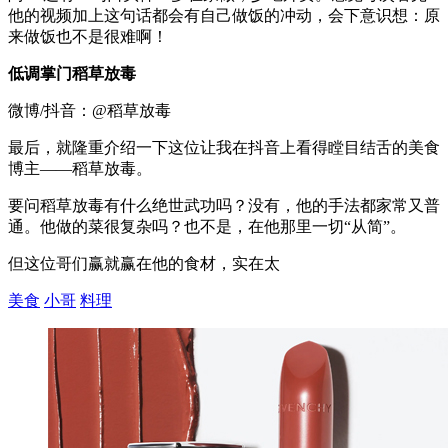
他的视频加上这句话都会有自己做饭的冲动，会下意识想：原
来做饭也不是很难啊！
低调掌门稻草放毒
微博/抖音：@稻草放毒
最后，就隆重介绍一下这位让我在抖音上看得瞠目结舌的美食
博主——稻草放毒。
要问稻草放毒有什么绝世武功吗？没有，他的手法都家常又普
通。他做的菜很复杂吗？也不是，在他那里一切“从简”。
但这位哥们赢就赢在他的食材，实在太
美食
小哥
料理