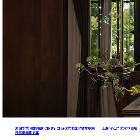
游园塑艺 雅韵满庭 CINDY CHAO艺术珠宝鉴赏空间——上海“心邸” 艺术花园项
目再度精彩启幕