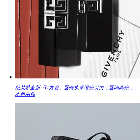
纪梵希全新「G方管」唇膏执掌缎光引力，唇间高光，
本色由你