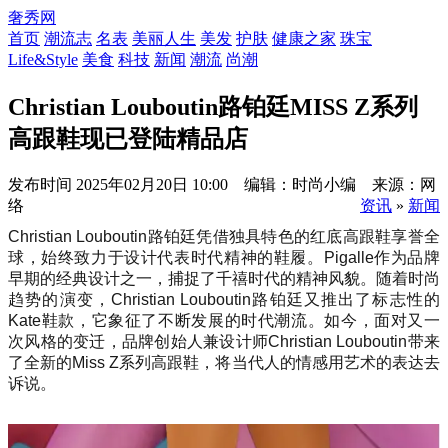
奢秀网
首页
潮流志
名表
美丽人生
美发
护肤
健康之家
珠宝
Life&Style
美食
科技
新闻
潮流
尚潮
Christian Louboutin路铂廷MISS Z系列
高跟鞋现已登陆精品店
发布时间
2025年02月20日 10:00 编辑：时尚小编 来源：网
络
资讯
»
新闻
Christian Louboutin路铂廷凭借独具特色的红底高跟鞋享誉全
球，始终致力于设计代表时代精神的鞋履。Pigalle作为品牌
早期的经典设计之一，捕捉了千禧时代的精神风貌。随着时尚
趋势的演变，Christian Louboutin路铂廷又推出了标志性的
Kate鞋款，它象征了不断发展的时代潮流。如今，面对又一
次风格的变迁，品牌创始人兼设计师Christian Louboutin带来
了全新的Miss Z系列高跟鞋，将当代人的情感用艺术的表达去
诉说。