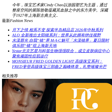
今年，珠宝艺术家Cindy Chao以游园塑艺为主题，通过
整座空间的展陈致敬蕴藏其血脉之中的东方美学。深藏
于1927年上海新古典主义..
最新
Fashion News
月下之情 相系不变 探索半岛精品店 2026年中秋系列
ALO 全新推出太阳镜系列：世界从此拥有绝佳视野
水漾唇光 自我“镜”界 M·A·C魅可「水漾镜界」夏日限时
俱乐部“镜”驻上海新天地
Yestar北京艺星与科笛生物强强联合，成立皮肤病症中心
聚焦顽固性痘肌诊疗
MONSIEUR FRED GOLDEN LIGHT 高级珠宝系列：
FRED斐登高级珠宝三部曲之巅峰终章，礼赞璀璨光芒
相关推荐