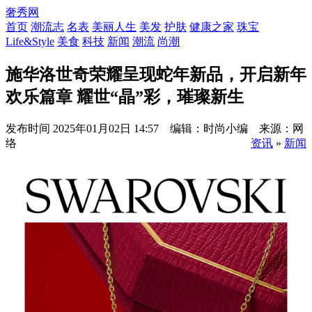
奢秀网
首页
潮流志
名表
美丽人生
美发
护肤
健康之家
珠宝
Life&Style
美食
科技
新闻
潮流
尚潮
施华洛世奇荣耀呈现蛇年新品，开启新年
欢乐篇章 耀世“晶”彩，璀璨新生
发布时间
2025年01月02日 14:57 编辑：时尚小编 来源：网
络
资讯
»
新闻