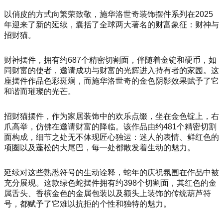
以俏皮的方式向繁荣致敬，施华洛世奇装饰摆件系列在2025
年迎来了新的延续，囊括了全球两大著名的财富象征：财神与
招财猫。
财神摆件，拥有约687个精密切割面，伴随着金锭和硬币，如
同财富的使者，邀请成功与财富的光辉进入持有者的家园。这
座摆件作品色彩斑斓，而施华洛世奇的金色阴影效果赋予了它
和谐而璀璨的光芒。
招财猫摆件，作为家居装饰中的欢乐点缀，坐在金色锭上，右
爪高举，仿佛在邀请财富的降临。该作品由约481个精密切割
面构成，细节之处无不体现匠心独运：迷人的表情、鲜红色的
项圈以及蓬松的大尾巴，每一处都散发着生动的魅力。
延续对这些熟悉符号的生动诠释，蛇年的庆祝氛围在作品中被
充分展现。这款绿色蛇摆件拥有约398个切割面，其红色的金
属舌头、香槟金色的金属包装以及额头上装饰的传统葫芦符
号，都赋予了它难以抗拒的个性和独特的魅力。