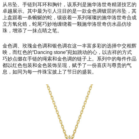
从吊坠、手链到耳环和胸针，该系列是施华洛世奇精湛技艺的
卓越展示。其中最为引人注目的是一款金色调镀层的吊坠，其
上盘踞着一条蜿蜒的蛇，镶嵌着一系列璀璨的施华洛世奇合成
立方氧化锆，蛇尾巧妙地缠绕着一颗施华洛世奇仿水晶仿珍
珠，增添了一抹点睛之笔。
金色调、玫瑰金色调和银色调在这一丰富多彩的选择中交相辉
映，而红色的“Dancing stone”宛如跳动的心，以吉祥的方式
巧妙点缀在手链的绳索和金色调的链子上。系列中的每件作品
都以红色包装和金色装饰呈现，赋予了一份喜庆与尊贵的气
息，如同为每一件珠宝披上了节日的盛装。