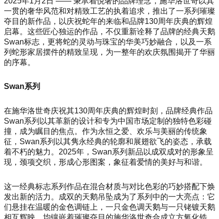
2025年1月2日 —— 秉承着悦奢的品牌理念，施华洛世奇以其
一贯的奢华风范和对精致工艺的执着追求，推出了一系列璀璨
夺目的新作品，以庆祝蛇年的来临和品牌130周年庆典的辉煌
启幕。这些匠心独运的作品，不仅重新诠释了品牌的经典天鹅
Swan标志，更将蛇的灵动与珠宝的华美巧妙融合，以及一系
列蛇形家居摆件的精致呈现，为一整年的欢庆氛围揭开了华丽
的序幕。
Swan系列
在施华洛世奇庆祝其130周年庆典的辉煌时刻，品牌经典作品
Swan系列以其革新的设计和专为中国市场定制的独特色彩碰
撞，成为瞩目的焦点。作为永恒之爱、欢乐与美丽的传统象
征，Swan系列以其隽永经典的轮廓和展翅欲飞的姿态，承载
着不朽的魅力。2025年，Swan系列新品以成双成对的形象呈
现，颈项交织，形成心形图案，象征着爱情的美好与和谐。
这一经典标志系列作品在混合材质与对比色彩的巧妙搭配下焕
发出新的活力。成双的天鹅吊坠成为了系列中的一大亮点：它
们悬挂在温暖的金色调链上，一只金色调天鹅与一只铑镀天鹅
相互辉映，均镶嵌着璀璨夺目的施华洛世奇合成立方氧化锆，