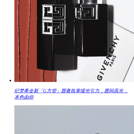
纪梵希全新「G方管」唇膏执掌缎光引力，唇间高光，
本色由你