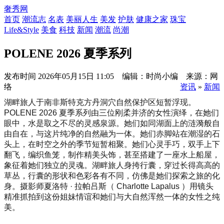
奢秀网
首页
潮流志
名表
美丽人生
美发
护肤
健康之家
珠宝
Life&Style
美食
科技
新闻
潮流
尚潮
POLENE 2026 夏季系列
发布时间
2026年05月15日 11:05 编辑：时尚小编 来源：网
络
资讯
»
新闻
湖畔旅人于南非斯特克方丹洞穴自然保护区短暂浮现。
POLENE 2026 夏季系列由三位刚柔并济的女性演绎，在她们
眼中，水是取之不尽的灵感泉源。她们如同湖面上的涟漪般自
由自在，与这片纯净的自然融为一体。她们赤脚站在潮湿的石
头上，在时空之外的季节短暂相聚。她们心灵手巧，双手上下
翻飞，编织鱼笼，制作精美头饰，甚至搭建了一座水上船屋，
象征着她们独立的灵魂。湖畔旅人身挎行囊，穿过长得高高的
草丛，行囊的形状和色彩各有不同，仿佛是她们探索之旅的化
身。摄影师夏洛特 · 拉帕吕斯（ Charlotte Lapalus ）用镜头
精准抓拍到这份姐妹情谊和她们与大自然浑然一体的女性之纯
美。