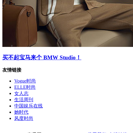
买不起宝马来个 BMW Studio！
友情链接
Vogue时尚
ELLE时尚
女人志
生活周刊
中国娱乐在线
她时代
风度时尚