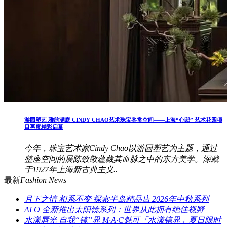
游园塑艺 雅韵满庭 CINDY CHAO艺术珠宝鉴赏空间——上海“心邸” 艺术花园项
目再度精彩启幕
今年，珠宝艺术家Cindy Chao以游园塑艺为主题，通过
整座空间的展陈致敬蕴藏其血脉之中的东方美学。深藏
于1927年上海新古典主义..
最新
Fashion News
月下之情 相系不变 探索半岛精品店 2026年中秋系列
ALO 全新推出太阳镜系列：世界从此拥有绝佳视野
水漾唇光 自我“镜”界 M·A·C魅可「水漾镜界」夏日限时