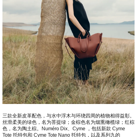
三款全新皮革配色，与水中浮木与环绕四周的植物相得益彰。
丝滑柔美的绿色，名为菩提绿；金棕色名为烟熏橄榄绿；红棕
色，名为陶土棕。Numéro Dix、Cyme ，包括新款 Cyme
Tote 托特包和 Cyme Tote Nano 托特包，以及系列九的