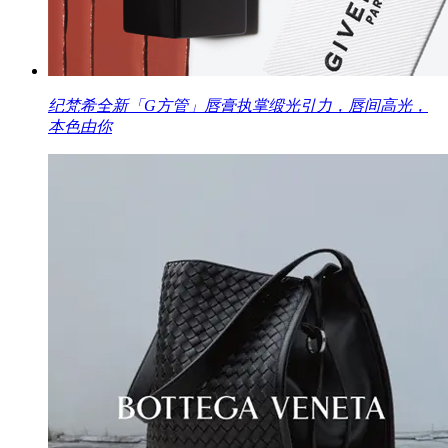
纪梵希全新「G方管」唇膏执掌缎光引力，唇间高光，
本色由你