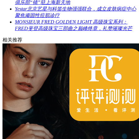
俱乐部“镜”驻上海新天地
Yestar北京艺星与科笛生物强强联合，成立皮肤病症中心
聚焦顽固性痘肌诊疗
MONSIEUR FRED GOLDEN LIGHT 高级珠宝系列：
FRED斐登高级珠宝三部曲之巅峰终章，礼赞璀璨光芒
相关推荐