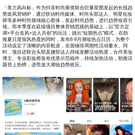
「美力风向标」作为抖音时尚垂类联合巨量星图发起的长线趋
势造风营销IP，通过联动时尚媒体、时尚头部达人、明星化妆
师等多种时尚领域核心群体，发起时尚趋势，进行趋势妆容引
领。而本季度在延续项目整体营销思路的基础上，以“官方定
调+平台造风+达人共创”的玩法，跳出“短期热点”模式，在助
推夏日度假风热度的同时，发布8-9月潮妆热点日历，为整个
活动设定了清晰的内容航道，全面铺排周期性活动蓄水。同
时，项目还联合头部及腰部达人持续发酵活动热度，合作美妆
博主、专业彩妆师发布优质示范稿件，持续加热活动，助推话
题登上热榜，进而放大潮妆趋势效应。