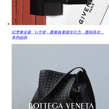
纪梵希全新「G方管」唇膏执掌缎光引力，唇间高光，
本色由你