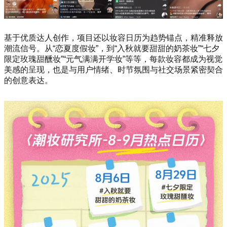
基于优质达人创作，项目还以妆容日历为趋势锚点，精准释放
潮流信号。从“恋夏度假妆”，到“入秋就要甜甜的奶茶妆”“七夕
限定玫瑰甜醺妆”“元气满满开学妆”等等，每款妆容都成为视觉
美感的呈现，也是与用户情绪、时节氛围与社交场景紧密契合
的创意表达。