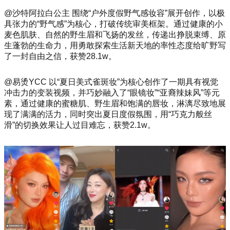
@沙特阿拉白公主 围绕“户外度假野气感妆容”展开创作，以极
具张力的“野气感”为核心，打破传统审美框架。通过健康的小
麦色肌肤、自然的野生眉和飞扬的发丝，传递出挣脱束缚、原
生蓬勃的生命力，用勇敢探索生活新天地的率性态度给旷野写
了一封自由之信，获赞28.1w。
@易烫YCC 以“夏日美式雀斑妆”为核心创作了一期具有视觉
冲击力的变装视频，并巧妙融入了“眼镜妆”“亚裔辣妹风”等元
素，通过健康的蜜糖肌、野生眉和饱满的唇妆，淋漓尽致地展
现了满满的活力，同时突出夏日度假氛围，用“巧克力般丝
滑”的切换效果让人过目难忘，获赞2.1w。