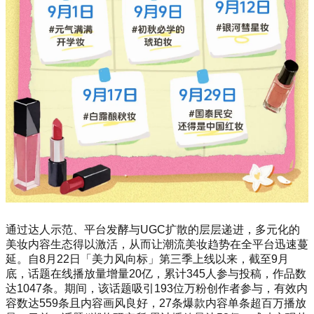
通过达人示范、平台发酵与UGC扩散的层层递进，多元化的
美妆内容生态得以激活，从而让潮流美妆趋势在全平台迅速蔓
延。自8月22日「美力风向标」第三季上线以来，截至9月
底，话题在线播放量增量20亿，累计345人参与投稿，作品数
达1047条。期间，该话题吸引193位万粉创作者参与，有效内
容数达559条且内容画风良好，27条爆款内容单条超百万播放