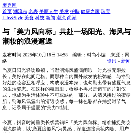
奢秀网
首页
潮流志
名表
美丽人生
美发
护肤
健康之家
珠宝
Life&Style
美食
科技
新闻
潮流
尚潮
与「美力风向标」共赴一场阳光、海风与
潮妆的浪漫邂逅
发布时间
2025年10月16日 14:58 编辑：时尚小编 来源：网
络
资讯
»
新闻
当夏日阳光轻吻脸颊，当湿润海风盛满闲暇，时光被无限拉
长，美好在此间定格。而那种自内而外散发的松弛感，与恰到
好处的妆容互相呼应，构成浪漫本身，也勾勒出带有盛夏气息
的生活姿态。在这样的氛围里，妆容不再只是镜前的片刻仪
式，也成为生活体验中不可或缺的一部分。从清风拂过的蜜糖
肌，到海风氤氲出的清透妆感，每一抹色彩都在捕捉时节气
息，记录属于盛夏的“美力”时刻。
今夏，抖音时尚垂类长线营销IP「美力风向标」精准捕捉美妆
潮流趋势，以“恋夏度假风”为灵感，深度连接美妆内容、用户