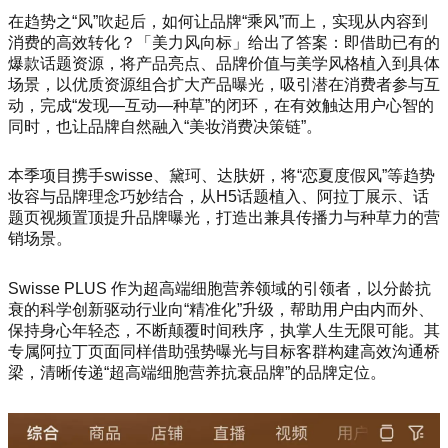
在趋势之“风”吹起后，如何让品牌“乘风”而上，实现从内容到
消费的高效转化？「美力风向标」给出了答案：即借助已有的
爆款话题资源，将产品亮点、品牌价值与美学风格植入到具体
场景，以优质资源组合扩大产品曝光，吸引潜在消费者参与互
动，完成“发现—互动—种草”的闭环，在有效触达用户心智的
同时，也让品牌自然融入“美妆消费决策链”。
本季项目携手swisse、黛珂、达肤妍，将“恋夏度假风”等趋势
妆容与品牌理念巧妙结合，从H5话题植入、阿拉丁展示、话
题页视频置顶提升品牌曝光，打造出兼具传播力与种草力的营
销场景。
Swisse PLUS 作为超高端细胞营养领域的引领者，以分龄抗
衰的科学创新驱动行业向“精准化”升级，帮助用户由内而外、
保持身心年轻态，不断颠覆时间秩序，执掌人生无限可能。其
专属阿拉丁页面同样借助强势曝光与目标客群构建高效沟通桥
梁，清晰传递“超高端细胞营养抗衰品牌”的品牌定位。