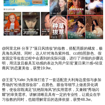
@阿里北杯 分享了“落日风情妆”的妆教，搭配亮眼的橘发，极
具海岛风情。同时，达人针对海岛紫外线、ccd拍照肤色、假
发固定等妆造过程中会遇到的实际问题，进行了详细的步骤说
明，用活泼且极具互动感的表达为用户呈现“夏日果汁感+轻亚
裔风”的恋夏美妆，获赞19.9w。
@王亚飞Yafei 为朱珠打造了一套适配意大利海边度假与参加
秀场的“松弛度假妆容”，在唇色、眼妆等细节上做差异化调
整，使妆容既满足“抗艳阳海风”的实用需求，又兼顾“秀场闪
耀”的审美需求。讲解清晰且具有一定的专业性，让观众在学
习妆教的同时，也能理解背后的选择依据，获赞48.3w。