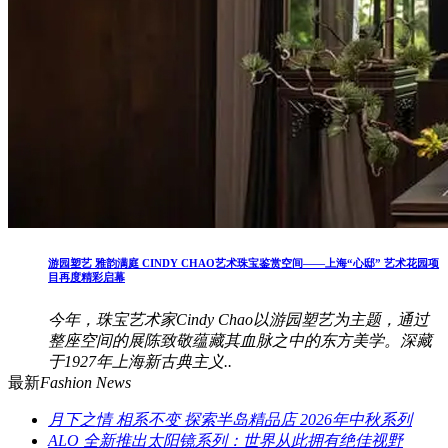
游园塑艺 雅韵满庭 CINDY CHAO艺术珠宝鉴赏空间——上海“心邸” 艺术花园项
目再度精彩启幕
今年，珠宝艺术家Cindy Chao以游园塑艺为主题，通过
整座空间的展陈致敬蕴藏其血脉之中的东方美学。深藏
于1927年上海新古典主义..
最新
Fashion News
月下之情 相系不变 探索半岛精品店 2026年中秋系列
ALO 全新推出太阳镜系列：世界从此拥有绝佳视野