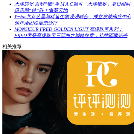
水漾唇光 自我“镜”界 M·A·C魅可「水漾镜界」夏日限时
俱乐部“镜”驻上海新天地
Yestar北京艺星与科笛生物强强联合，成立皮肤病症中心
聚焦顽固性痘肌诊疗
MONSIEUR FRED GOLDEN LIGHT 高级珠宝系列：
FRED斐登高级珠宝三部曲之巅峰终章，礼赞璀璨光芒
相关推荐