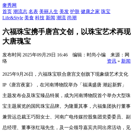
奢秀网
首页
潮流志
名表
美丽人生
美发
护肤
健康之家
珠宝
Life&Style
美食
科技
新闻
潮流
尚潮
六福珠宝携手唐宫文创，以珠宝艺术再现
大唐瑰宝
发布时间
2025年09月29日 16:46 编辑：时尚小编 来源：网
络
资讯
»
新闻
2025年9月26日，六福珠宝联合唐宫文创旗下现象级艺术文化
IP《唐宫夜宴》，在河南博物院举办「福满盛唐 潮起新辉」
主题发布会及珠宝臻品特展，成为河南博物院首个举办大型珠
宝主题展览的国民珠宝品牌。为隆重其事，六福集团执行董事
兼营运总裁王巧阳女士、河南广电传媒控股集团党委委员、副
总经理、董事张红瑞先生，及一众领导嘉宾共同出席活动，见