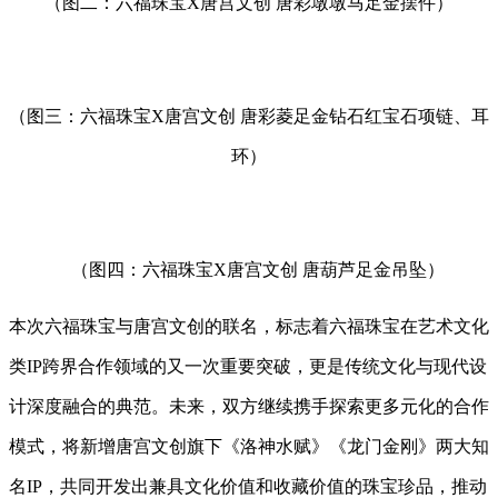
（图二：六福珠宝X唐宫文创 唐彩墩墩马足金摆件）
（图三：六福珠宝X唐宫文创 唐彩菱足金钻石红宝石项链、耳
环）
（图四：六福珠宝X唐宫文创 唐葫芦足金吊坠）
本次六福珠宝与唐宫文创的联名，标志着六福珠宝在艺术文化
类IP跨界合作领域的又一次重要突破，更是传统文化与现代设
计深度融合的典范。未来，双方继续携手探索更多元化的合作
模式，将新增唐宫文创旗下《洛神水赋》《龙门金刚》两大知
名IP，共同开发出兼具文化价值和收藏价值的珠宝珍品，推动