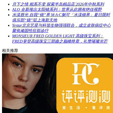
月下之情 相系不变 探索半岛精品店 2026年中秋系列
ALO 全新推出太阳镜系列：世界从此拥有绝佳视野
水漾唇光 自我“镜”界 M·A·C魅可「水漾镜界」夏日限时
俱乐部“镜”驻上海新天地
Yestar北京艺星与科笛生物强强联合，成立皮肤病症中心
聚焦顽固性痘肌诊疗
MONSIEUR FRED GOLDEN LIGHT 高级珠宝系列：
FRED斐登高级珠宝三部曲之巅峰终章，礼赞璀璨光芒
相关推荐