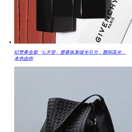
纪梵希全新「G方管」唇膏执掌缎光引力，唇间高光，
本色由你