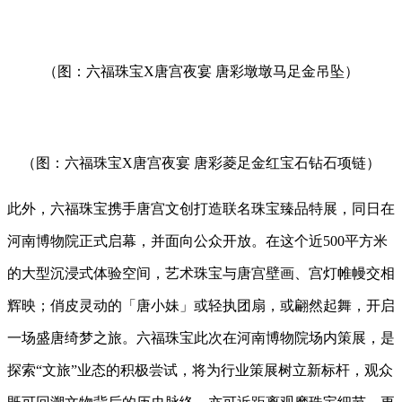
（图：六福珠宝X唐宫夜宴 唐彩墩墩马足金吊坠）
（图：六福珠宝X唐宫夜宴 唐彩菱足金红宝石钻石项链）
此外，六福珠宝携手唐宫文创打造联名珠宝臻品特展，同日在
河南博物院正式启幕，并面向公众开放。在这个近500平方米
的大型沉浸式体验空间，艺术珠宝与唐宫壁画、宫灯帷幔交相
辉映；俏皮灵动的「唐小妹」或轻执团扇，或翩然起舞，开启
一场盛唐绮梦之旅。六福珠宝此次在河南博物院场内策展，是
探索“文旅”业态的积极尝试，将为行业策展树立新标杆，观众