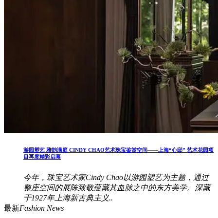
游园塑艺 雅韵满庭 CINDY CHAO艺术珠宝鉴赏空间——上海“心邸” 艺术花园项
目再度精彩启幕
今年，珠宝艺术家Cindy Chao以游园塑艺为主题，通过
整座空间的展陈致敬蕴藏其血脉之中的东方美学。深藏
于1927年上海新古典主义..
最新
Fashion News