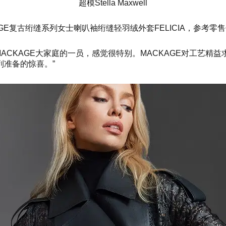
超模Stella Maxwell
GE复古绗缝系列女士喇叭袖绗缝轻羽绒外套FELICIA，参考零售价R
再次成为MACKAGE大家庭的一员，感觉很特别。MACKAGE对
准备的惊喜。”