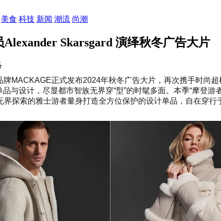
美食
科技
新闻
潮流
尚潮
Alexander Skarsgard 演绎秋冬广告大片
络
CKAGE正式发布2024年秋冬广告大片，再次携手时尚超模 Stell
秋冬单品与设计，尽显都市智族无界穿“型”的时髦多面。本季“摩登游
无界探索的雅士游者量身打造全方位保护的设计单品，自在穿行