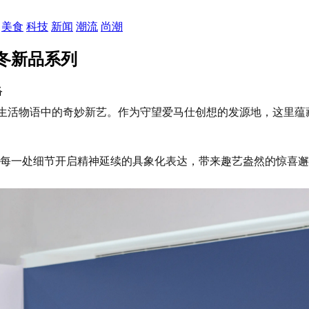
美食
科技
新闻
潮流
尚潮
秋冬新品系列
络
感之迹，觅生活物语中的奇妙新艺。作为守望爱马仕创想的发源地，这
通过每一处细节开启精神延续的具象化表达，带来趣艺盎然的惊喜