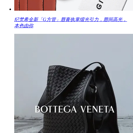
纪梵希全新「G方管」唇膏执掌缎光引力，唇间高光，
本色由你