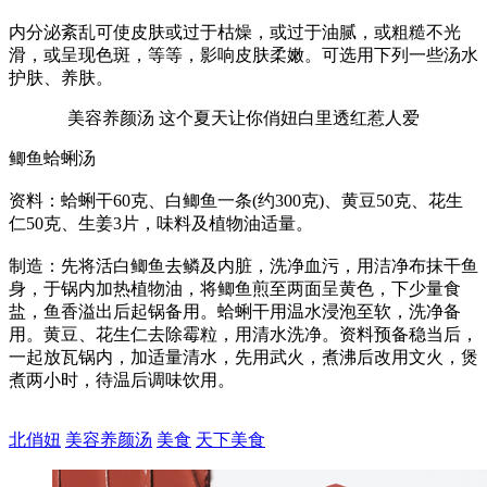
内分泌紊乱可使皮肤或过于枯燥，或过于油腻，或粗糙不光
滑，或呈现色斑，等等，影响皮肤柔嫩。可选用下列一些汤水
护肤、养肤。
美容养颜汤 这个夏天让你俏妞白里透红惹人爱
鲫鱼蛤蜊汤
资料：蛤蜊干60克、白鲫鱼一条(约300克)、黄豆50克、花生
仁50克、生姜3片，味料及植物油适量。
制造：先将活白鲫鱼去鳞及内脏，洗净血污，用洁净布抹干鱼
身，于锅内加热植物油，将鲫鱼煎至两面呈黄色，下少量食
盐，鱼香溢出后起锅备用。蛤蜊干用温水浸泡至软，洗净备
用。黄豆、花生仁去除霉粒，用清水洗净。资料预备稳当后，
一起放瓦锅内，加适量清水，先用武火，煮沸后改用文火，煲
煮两小时，待温后调味饮用。
北俏妞
美容养颜汤
美食
天下美食