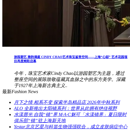
游园塑艺 雅韵满庭 CINDY CHAO艺术珠宝鉴赏空间——上海“心邸” 艺术花园项
目再度精彩启幕
今年，珠宝艺术家Cindy Chao以游园塑艺为主题，通过
整座空间的展陈致敬蕴藏其血脉之中的东方美学。深藏
于1927年上海新古典主义..
最新
Fashion News
月下之情 相系不变 探索半岛精品店 2026年中秋系列
ALO 全新推出太阳镜系列：世界从此拥有绝佳视野
水漾唇光 自我“镜”界 M·A·C魅可「水漾镜界」夏日限时
俱乐部“镜”驻上海新天地
Yestar北京艺星与科笛生物强强联合，成立皮肤病症中心