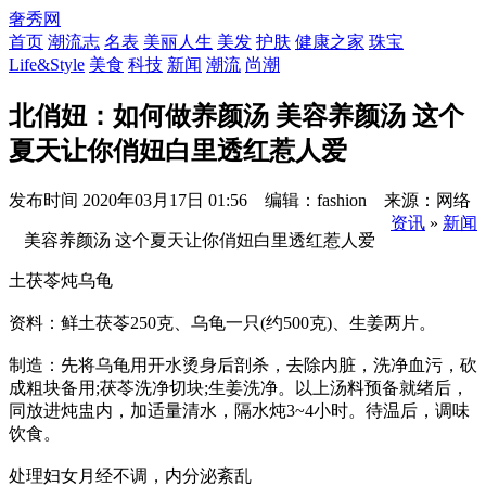
奢秀网
首页
潮流志
名表
美丽人生
美发
护肤
健康之家
珠宝
Life&Style
美食
科技
新闻
潮流
尚潮
北俏妞：如何做养颜汤 美容养颜汤 这个
夏天让你俏妞白里透红惹人爱
发布时间
2020年03月17日 01:56 编辑：fashion 来源：网络
资讯
»
新闻
美容养颜汤 这个夏天让你俏妞白里透红惹人爱
土茯苓炖乌龟
资料：鲜土茯苓250克、乌龟一只(约500克)、生姜两片。
制造：先将乌龟用开水烫身后剖杀，去除内脏，洗净血污，砍
成粗块备用;茯苓洗净切块;生姜洗净。以上汤料预备就绪后，
同放进炖盅内，加适量清水，隔水炖3~4小时。待温后，调味
饮食。
处理妇女月经不调，内分泌紊乱