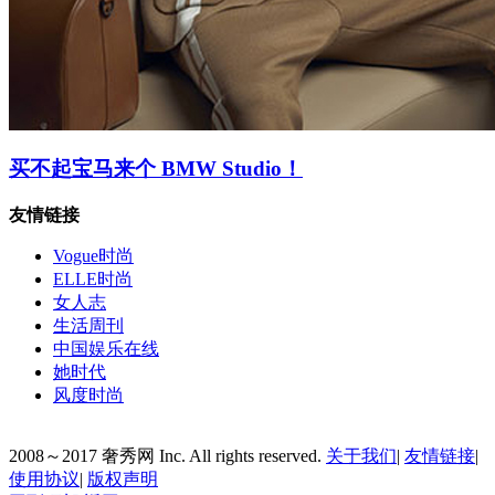
买不起宝马来个 BMW Studio！
友情链接
Vogue时尚
ELLE时尚
女人志
生活周刊
中国娱乐在线
她时代
风度时尚
2008～2017 奢秀网 Inc. All rights reserved.
关于我们
|
友情链接
|
使用协议
|
版权声明