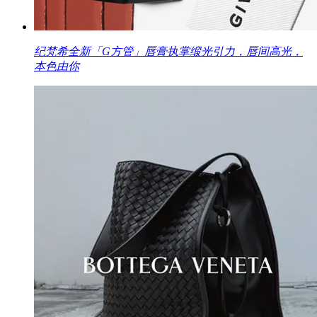
纪梵希全新「G方管」唇膏执掌缎光引力，唇间高光，
本色由你