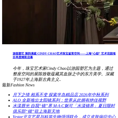
游园塑艺 雅韵满庭 CINDY CHAO艺术珠宝鉴赏空间——上海“心邸” 艺术花园项
目再度精彩启幕
今年，珠宝艺术家Cindy Chao以游园塑艺为主题，通过
整座空间的展陈致敬蕴藏其血脉之中的东方美学。深藏
于1927年上海新古典主义..
最新
Fashion News
月下之情 相系不变 探索半岛精品店 2026年中秋系列
ALO 全新推出太阳镜系列：世界从此拥有绝佳视野
水漾唇光 自我“镜”界 M·A·C魅可「水漾镜界」夏日限时
俱乐部“镜”驻上海新天地
Yestar北京艺星与科笛生物强强联合，成立皮肤病症中心