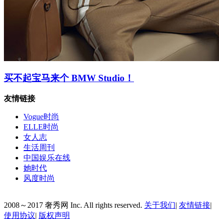
买不起宝马来个 BMW Studio！
友情链接
Vogue时尚
ELLE时尚
女人志
生活周刊
中国娱乐在线
她时代
风度时尚
2008～2017 奢秀网 Inc. All rights reserved.
关于我们
|
友情链接
|
使用协议
|
版权声明