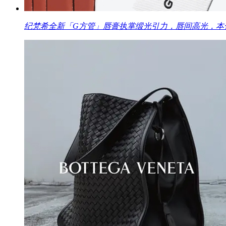
纪梵希全新「G方管」唇膏执掌缎光引力，唇间高光，本