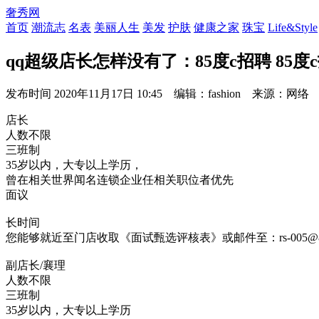
奢秀网
首页
潮流志
名表
美丽人生
美发
护肤
健康之家
珠宝
Life&Style
qq超级店长怎样没有了：85度c招聘 85度
发布时间
2020年11月17日 10:45 编辑：fashion 来源：网络
店长
人数不限
三班制
35岁以内，大专以上学历，
曾在相关世界闻名连锁企业任相关职位者优先
面议
长时间
您能够就近至门店收取《面试甄选评核表》或邮件至：rs-005@85coff
副店长/襄理
人数不限
三班制
35岁以内，大专以上学历