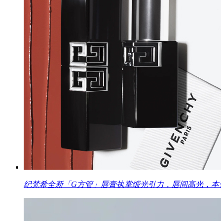
纪梵希全新「G方管」唇膏执掌缎光引力，唇间高光，本