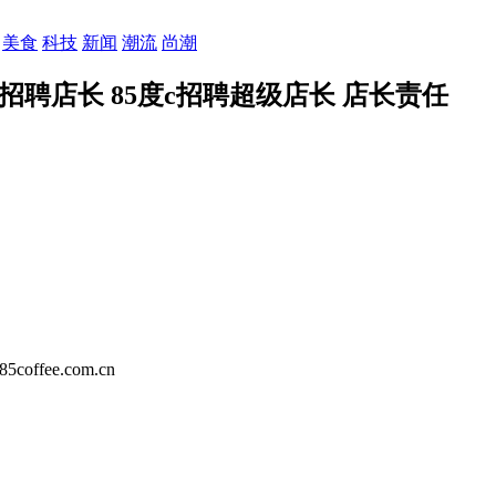
美食
科技
新闻
潮流
尚潮
c招聘店长 85度c招聘超级店长 店长责任
ee.com.cn